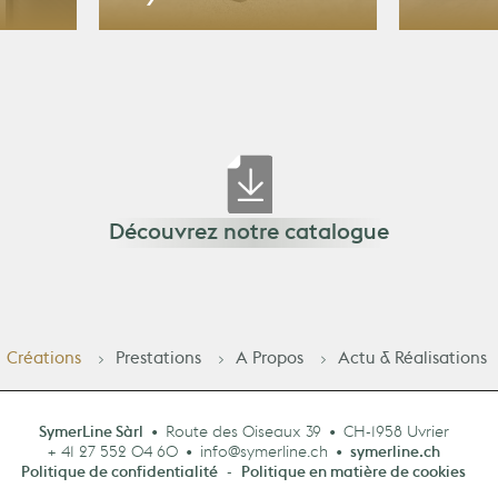
SymerLine
Sol
Découvrez notre catalogue
Créations
Prestations
A Propos
Actu & Réalisations
•
•
SymerLine Sàrl
Route des Oiseaux 39
CH-1958 Uvrier
•
•
+ 41 27 552 04 60
info@symerline.ch
symerline.ch
Politique de confidentialité
-
Politique en matière de cookies