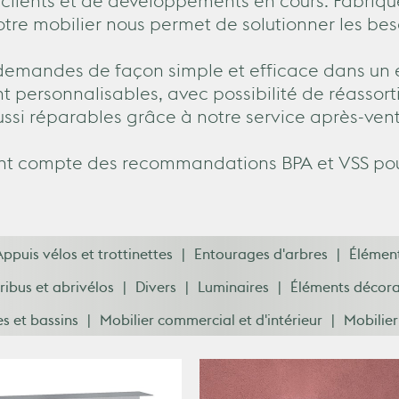
clients et de développements en cours. Fabriq
notre mobilier nous permet de solutionner les bes
demandes de façon simple et efficace dans un 
nt personnalisables, avec possibilité de réassor
ussi réparables grâce à notre service après-vent
nt compte des recommandations BPA et VSS pour
Appuis vélos et trottinettes
Entourages d'arbres
Élément
ribus et abrivélos
Divers
Luminaires
Éléments décora
s et bassins
Mobilier commercial et d'intérieur
Mobilier