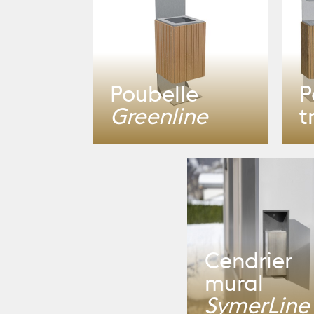
Poubelle
P
Greenline
t
Cendrier
mural