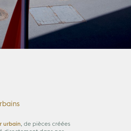
rbains
r urbain
, de pièces créées