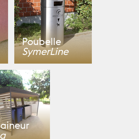
Poubelle
SymerLine
aineur